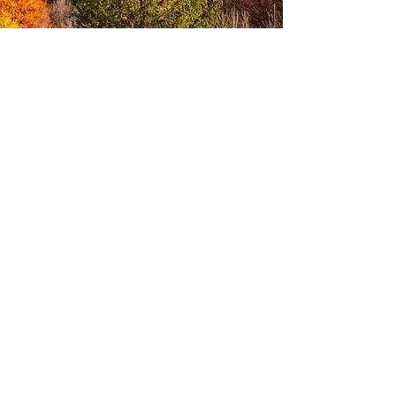
prenota
DOVE trovarci
LA CASINA SONDRIO
Via Trieste, 76
23100 Sondrio
ITALIA
come contattarci
+39 345 3346378
+39 339 7466758
lacasinasondrio@gmail.com