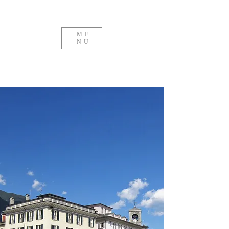
ME
NU